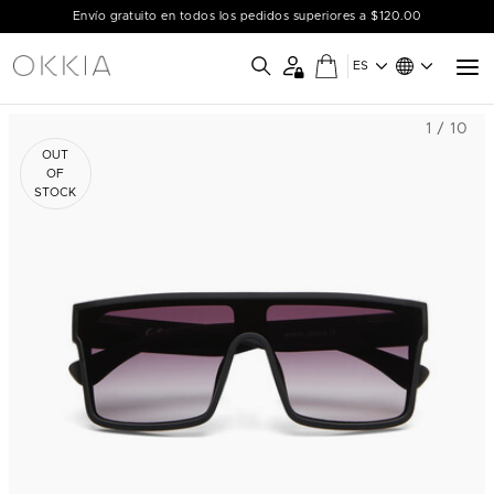
Envío gratuito en todos los pedidos superiores a $120.00
ES
1 / 10
OUT
OF
STOCK