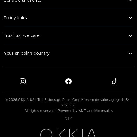
Servicio al Cliente
Policy links
Trust us, we care
Your shipping country
©
2026
OKKIA US | The Entourage Room Corp Número de valor agregado
84-
2295866
All rights reserved - Powered by AMT and Moonwalks
|
G
C