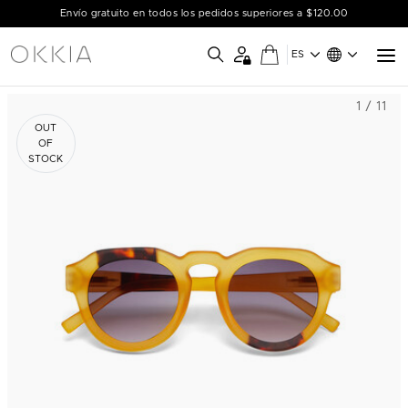
Envío gratuito en todos los pedidos superiores a $120.00
ES
1 / 11
OUT
OF
STOCK