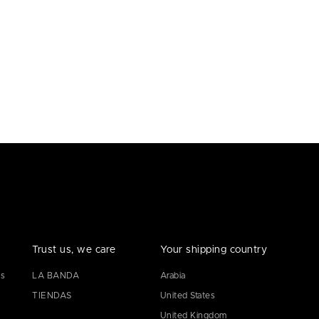
Trust us, we care
Your shipping country
es
LA BANDA
Arabia
TIENDAS
United States
United Kingdom