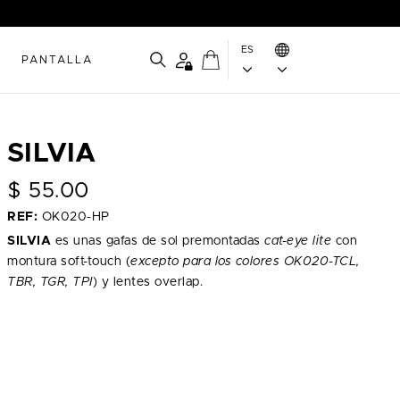
ES
PANTALLA
SILVIA
$
55.00
REF:
OK020-HP
SILVIA
es unas gafas de sol premontadas
cat-eye lite
con
montura soft-touch (
excepto para los colores OK020-TCL,
TBR, TGR, TPI
) y lentes overlap.