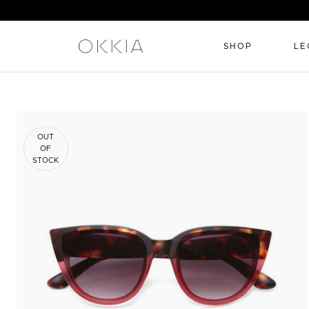
SHOP
LE
OUT
OF
STOCK