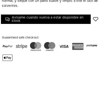
normal, y seque con un paño suave y limpio. Evite el uso de
solventes.
Avísame cuando vuelva a estar disponible en
stock
Guaranteed safe checkout: