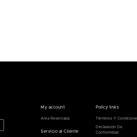
My account
Policy links
Area Reservada
Términos Y Condicion
Declaración De
Servicio al Cliente
Conformidad